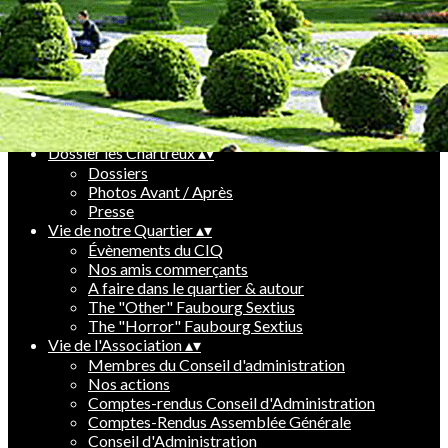
Infos très pratiques
▴
▾
Le vivre ensemble dans le quartier
Agenda
Liens utiles
Requalification du quartier faubourg
▴
▾
Le futur quartier faubourg
On parle de nous
Dossier les Chartreux
▴
▾
Dossiers
Photos Avant / Après
Presse
Vie de notre Quartier
▴
▾
Évènements du CIQ
Nos amis commerçants
A faire dans le quartier & autour
The "Other" Faubourg Sextius
The "Horror" Faubourg Sextius
Vie de l'Association
▴
▾
Membres du Conseil d'administration
Nos actions
Comptes-rendus Conseil d'Administration
Comptes-Rendus Assemblée Générale
Conseil d'Administration