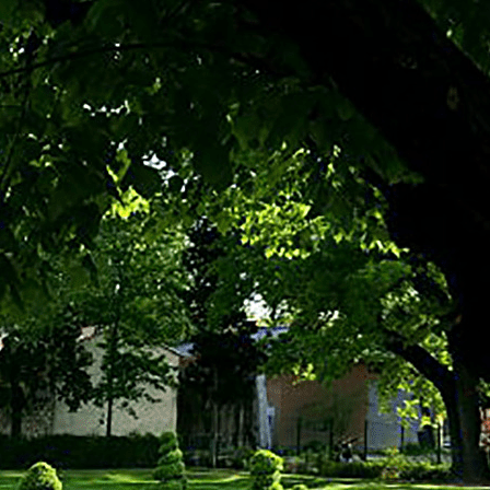
Exporter les lignes sélectionnées
Exporter toutes les colonnes
Exporter uniquement les colonnes affichées
Menu
<
>
Évènements du CIQ
Nos amis commerçants
A faire dans le quartier & autour
The "Other" Faubourg Sextius
The "Horror" Faubourg Sextius
Ajoutez un logo, un bouton, des réseaux sociaux
Cliquez pour éditer
Accueil
▴
▾
Sondages
▴
▾