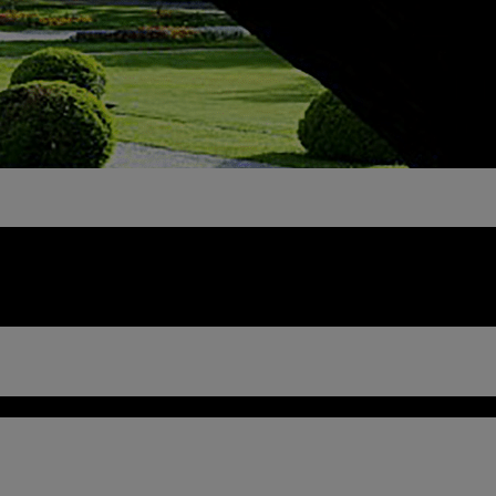
us Conseil d'Administration
Comptes-Rendus Assemblée Généra