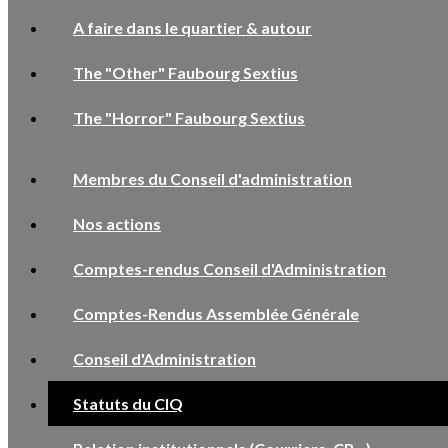
A faire dans le quartier & autour
The "Other" Faubourg Sextius
The "Horror" Faubourg Sextius
Membres du Conseil d'administration
Nos actions
Comptes-rendus Conseil d'Administration
Comptes-Rendus Assemblée Générale
Conseil d'Administration
Statuts du CIQ