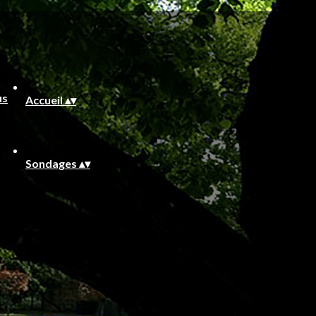
Accueil
▴
▾
Sondages
▴
▾