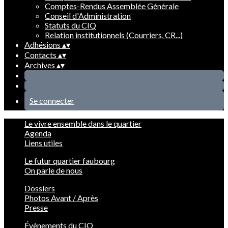
Comptes-Rendus Assemblée Générale
Conseil d'Administration
Statuts du CIQ
Relation institutionnels (Courriers, CR...)
Adhésions
▴
▾
Contacts
▴
▾
Archives
▴
▾
Se connecter
Le vivre ensemble dans le quartier
Agenda
Liens utiles
Le futur quartier faubourg
On parle de nous
Dossiers
Photos Avant / Après
Presse
Évènements du CIQ