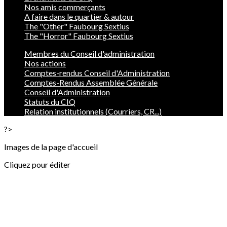
Nos amis commerçants
A faire dans le quartier & autour
The "Other" Faubourg Sextius
The "Horror" Faubourg Sextius
Membres du Conseil d'administration
Nos actions
Comptes-rendus Conseil d'Administration
Comptes-Rendus Assemblée Générale
Conseil d'Administration
Statuts du CIQ
Relation institutionnels (Courriers, CR...)
?>
Images de la page d'accueil
Cliquez pour éditer