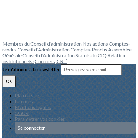
Membres du Conseil d'administration
Nos actions
Comptes-
rendus Conseil d'Administration
Comptes-Rendus Assemblée
Générale
Conseil d'Administration
Statuts du CIQ
Relation
institutionnels (Courriers, CR...)
Je m'abonne à la newsletter
OK
Plan du site
Licences
Mentions légales
CGUV
Paramétrer vos cookies
Se connecter