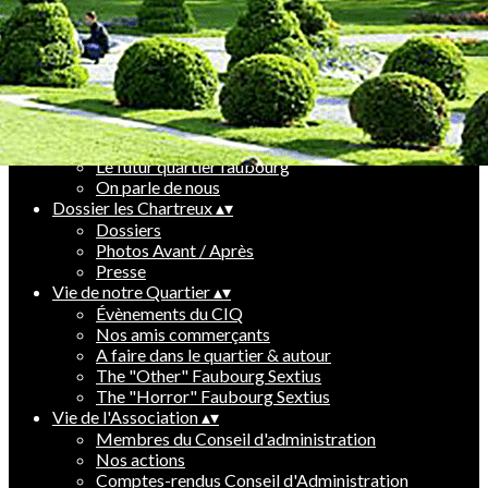
Accueil
▴
▾
Sondages
▴
▾
Infos très pratiques
▴
▾
Le vivre ensemble dans le quartier
Agenda
Liens utiles
Requalification du quartier faubourg
▴
▾
Le futur quartier faubourg
On parle de nous
Dossier les Chartreux
▴
▾
Dossiers
Photos Avant / Après
Presse
Vie de notre Quartier
▴
▾
Évènements du CIQ
Nos amis commerçants
A faire dans le quartier & autour
The "Other" Faubourg Sextius
The "Horror" Faubourg Sextius
Vie de l'Association
▴
▾
Membres du Conseil d'administration
Nos actions
Comptes-rendus Conseil d'Administration