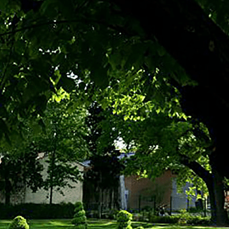
Exporter les lignes sélectionnées
Exporter toutes les colonnes
Exporter uniquement les colonnes affichées
Menu
<
>
Membres du Conseil d'administration
Nos actions
Comptes-rendus Conseil d'Administration
Comptes-Rendus Assemblée Générale
Conseil d'Administration
Statuts du CIQ
Relation institutionnels (Courriers, CR...)
Ajoutez un logo, un bouton, des réseaux sociaux
Cliquez pour éditer